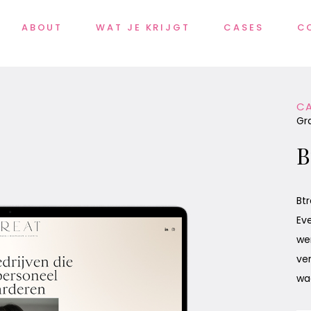
ABOUT
WAT JE KRIJGT
CASES
C
CA
Gr
B
Bt
Ev
we
ve
wa