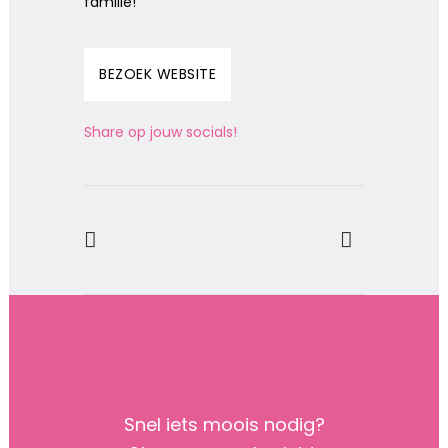
familie!
BEZOEK WEBSITE
Share op jouw socials!
Snel iets moois nodig?